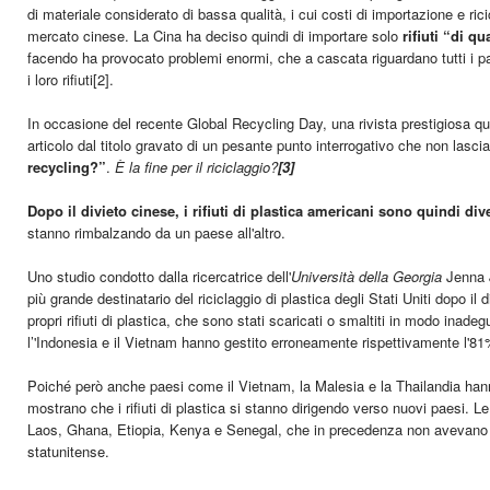
di materiale considerato di bassa qualità, i cui costi di importazione e ric
mercato cinese. La Cina ha deciso quindi di importare solo
rifiuti “di qu
facendo ha provocato problemi enormi, che a cascata riguardano tutti i p
i loro rifiuti
[2]
.
In occasione del recente Global Recycling Day, una rivista prestigiosa qu
articolo dal titolo gravato di un pesante punto interrogativo che non lasc
recycling?”
.
È la fine per il riciclaggio?
[3]
Dopo il divieto cinese, i rifiuti di plastica americani sono quindi div
stanno rimbalzando da un paese all'altro.
Uno studio condotto dalla ricercatrice dell'
Università della Georgia
Jenna J
più grande destinatario del riciclaggio di plastica degli Stati Uniti dopo il
propri rifiuti di plastica, che sono stati scaricati o smaltiti in modo inad
l’'Indonesia e il Vietnam hanno gestito erroneamente rispettivamente l'81
Poiché però anche paesi come il Vietnam, la Malesia e la Thailandia hann
mostrano che i rifiuti di plastica si stanno dirigendo verso nuovi paesi. L
Laos, Ghana, Etiopia, Kenya e Senegal, che in precedenza non avevano 
statunitense.