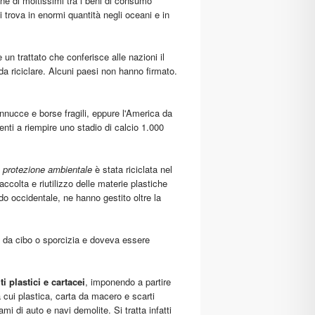
e di moltissimi tra i beni di consumo
i trova in enormi quantità negli oceani e in
un trattato che conferisce alle nazioni il
li da riciclare. Alcuni paesi non hanno firmato.
cannucce e borse fragili, eppure l'America da
cienti a riempire uno stadio di calcio 1.000
a protezione ambientale
è stata riciclata nel
colta e riutilizzo delle materie plastiche
do occidentale, ne hanno gestito oltre la
to da cibo o sporcizia e doveva essere
i plastici e cartacei
, imponendo a partire
ra cui plastica, carta da macero e scarti
ami di auto e navi demolite. Si tratta infatti