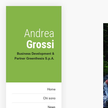
Andrea
Grossi
Business Development &
Partner Greenthesis S.p.A.
Home
Chi sono
News