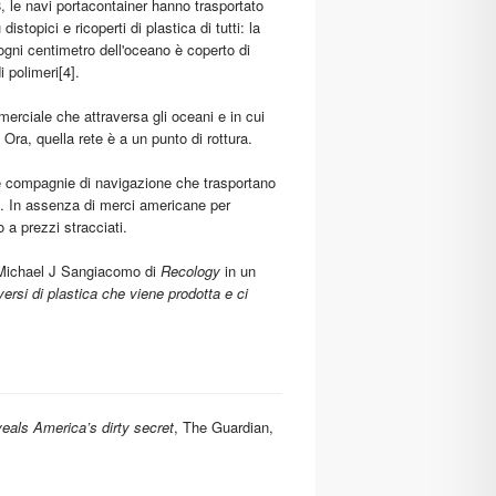
 le navi portacontainer hanno trasportato
istopici e ricoperti di plastica di tutti: la
ogni centimetro dell'oceano è coperto di
i polimeri
[4]
.
merciale che attraversa gli oceani e in cui
Ora, quella rete è a un punto di rottura.
e compagnie di navigazione che trasportano
oti. In assenza di merci americane per
 a prezzi stracciati.
 Michael J Sangiacomo di
Recology
in un
versi di plastica che viene prodotta e ci
eals America’s dirty secret
, The Guardian,