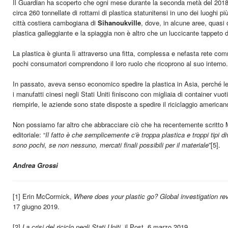
Il Guardian ha scoperto che ogni mese durante la seconda metà del 2018,
circa 260 tonnellate di rottami di plastica statunitensi in uno dei luoghi più d
città costiera cambogiana di
Sihanoukville
, dove, in alcune aree, quasi 
plastica galleggiante e la spiaggia non è altro che un luccicante tappeto d
La plastica è giunta lì attraverso una fitta, complessa e nefasta rete com
pochi consumatori comprendono il loro ruolo che ricoprono al suo interno. 
In passato, aveva senso economico spedire la plastica in Asia, perché l
i manufatti cinesi negli Stati Uniti finiscono con migliaia di container vu
riempirle, le aziende sono state disposte a spedire il riciclaggio americano
Non possiamo far altro che abbracciare ciò che ha recentemente scritto
editoriale: “
Il fatto è che semplicemente c'è troppa plastica e troppi tipi di
sono pochi, se non nessuno, mercati finali possibili per il materiale
”
[5]
.
Andrea Grossi
[1]
Erin McCormick,
Where does your plastic go? Global investigation rev
17 giugno 2019.
[2]
La crisi del riciclo negli Stati Uniti
, il Post, 6 marzo 2019.