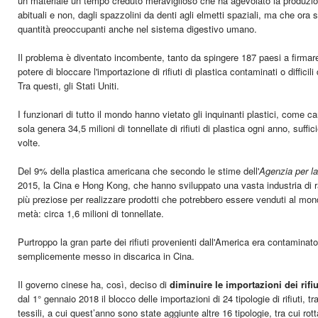
un materiale un tempo creduto meraviglioso che ha agevolato la produzion
abituali e non, dagli spazzolini da denti agli elmetti spaziali, ma che ora s
quantità preoccupanti anche nel sistema digestivo umano.
Il problema è diventato incombente, tanto da spingere 187 paesi a firmare 
potere di bloccare l'importazione di rifiuti di plastica contaminati o diffici
Tra questi, gli Stati Uniti.
I funzionari di tutto il mondo hanno vietato gli inquinanti plastici, come 
sola genera 34,5 milioni di tonnellate di rifiuti di plastica ogni anno, suffi
volte.
Del 9% della plastica americana che secondo le stime dell'
Agenzia per l
2015, la Cina e Hong Kong, che hanno sviluppato una vasta industria di rac
più preziose per realizzare prodotti che potrebbero essere venduti al mon
metà: circa 1,6 milioni di tonnellate.
Purtroppo la gran parte dei rifiuti provenienti dall'America era contamina
semplicemente messo in discarica in Cina.
Il governo cinese ha, così, deciso di
diminuire le importazioni dei rifiut
dal 1° gennaio 2018 il blocco delle importazioni di 24 tipologie di rifiuti, t
tessili, a cui quest’anno sono state aggiunte altre 16 tipologie, tra cui rott