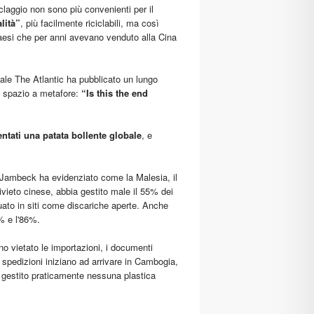
iclaggio non sono più convenienti per il
alità”
, più facilmente riciclabili, ma così
aesi che per anni avevano venduto alla Cina
ale The Atlantic ha pubblicato un lungo
ia spazio a metafore:
“Is this the end
entati una patata bollente globale
, e
ambeck ha evidenziato come la Malesia, il
 divieto cinese, abbia gestito male il 55% dei
eguato in siti come discariche aperte. Anche
% e l'86%.
o vietato le importazioni, i documenti
e spedizioni iniziano ad arrivare in Cambogia,
gestito praticamente nessuna plastica