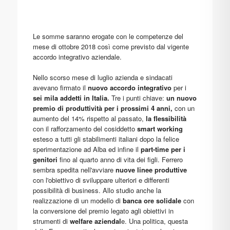
Le somme saranno erogate con le competenze del
mese di ottobre 2018 così come previsto dal vigente
accordo integrativo aziendale.
Nello scorso mese di luglio azienda e sindacati
avevano firmato il
nuovo accordo integrativo
per i
sei mila addetti in Italia.
Tre i punti chiave:
un nuovo
premio di produttività per i prossimi 4 anni,
con un
aumento del 14% rispetto al passato,
la flessibilità
con il rafforzamento del cosiddetto
smart working
esteso a tutti gli stabilimenti italiani dopo la felice
sperimentazione ad Alba ed infine il
part-time per i
genitori
fino al quarto anno di vita dei figli. Ferrero
sembra spedita nell'avviare
nuove linee produttive
con l'obiettivo di sviluppare ulteriori e differenti
possibilità di business. Allo studio anche la
realizzazione di un modello di
banca ore solidale
con
la conversione del premio legato agli obiettivi in
strumenti di
welfare aziendal
e. Una politica, questa