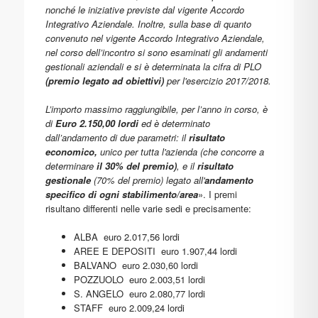
nonché le iniziative previste dal vigente Accordo
Integrativo Aziendale. Inoltre, sulla base di quanto
convenuto nel vigente Accordo Integrativo Aziendale,
nel corso dell’incontro si sono esaminati gli andamenti
gestionali aziendali e si è determinata la cifra di PLO
(premio legato ad obiettivi)
per l'esercizio 2017/2018.
L’importo massimo raggiungibile, per l’anno in corso, è
di
Euro 2.150,00 lordi
ed è determinato
dall’andamento di due parametri: il
risultato
economico,
unico per tutta l'azienda (che concorre a
determinare
il 30% del premio)
, e il
risultato
gestionale
(70% del premio) legato all'
andamento
specifico di ogni stabilimento/area
». I premi
risultano differenti nelle varie sedi e precisamente:
ALBA euro 2.017,56 lordi
AREE E DEPOSITI euro 1.907,44 lordi
BALVANO euro 2.030,60 lordi
POZZUOLO euro 2.003,51 lordi
S. ANGELO euro 2.080,77 lordi
STAFF euro 2.009,24 lordi