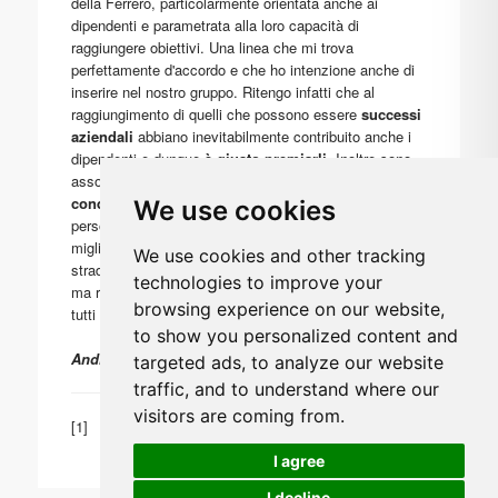
della Ferrero, particolarmente orientata anche ai
dipendenti e parametrata alla loro capacità di
raggiungere obiettivi. Una linea che mi trova
perfettamente d'accordo e che ho intenzione anche di
inserire nel nostro gruppo. Ritengo infatti che al
raggiungimento di quelli che possono essere
successi
aziendali
abbiano inevitabilmente contribuito anche i
dipendenti e dunque
è giusto premiarli.
Inoltre sono
assolutamente convinto che siano fondamentali le
condizioni di lavoro e di serenità ambientale
delle
We use cookies
persone che lavorano in un'azienda: migliori sono e
migliore sarà la loro produttività. Credo quindi che la
We use cookies and other tracking
strada intrapresa di Ferrero non solo sia quella giusta
technologies to improve your
ma rappresenta anche
un modello da seguire
per
browsing experience on our website,
tutti gli altri imprenditori.
to show you personalized content and
Andrea Grossi
targeted ads, to analyze our website
traffic, and to understand where our
visitors are coming from.
[1]
https://www.ferrero.it/News/
I agree
I decline