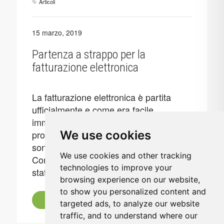
Articoli
15 marzo, 2019
Partenza a strappo per la
fatturazione elettronica
La fatturazione elettronica è partita
ufficialmente e come era facile
immaginare non sono mancati i
problemi. Come ha rilevato un
We use cookies
sondaggio del Consiglio Nazionale dei
We use cookies and other tracking
Commercialisti gli inconvenienti sono
technologies to improve your
stati e rimangono notevoli.
browsing experience on our website,
to show you personalized content and
Leggi tutto
targeted ads, to analyze our website
traffic, and to understand where our